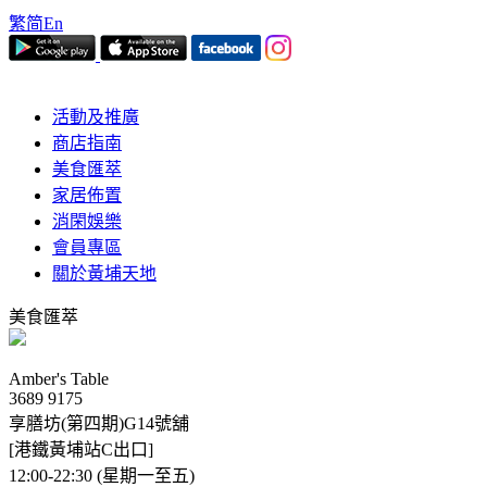
繁
简
En
活動及推廣
商店指南
美食匯萃
家居佈置
消閑娛樂
會員專區
關於黃埔天地
美食匯萃
Amber's Table
3689 9175
享膳坊(第四期)G14號舖
[港鐵黃埔站C出口]
12:00-22:30 (星期一至五)