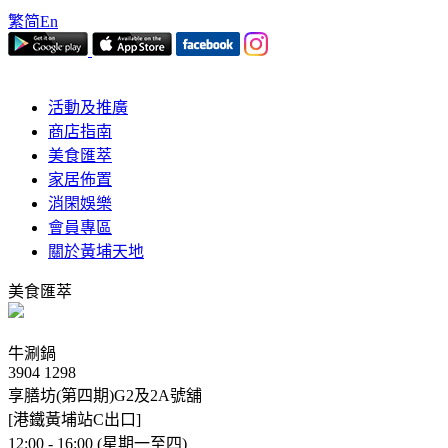
繁
简
En
活動及推廣
商店指南
美食匯萃
家居佈置
消閑娛樂
會員專區
關於黃埔天地
美食匯萃
牛涮鍋
3904 1298
享膳坊(第四期)G2及2A號舖
[港鐵黃埔站C出口]
12:00 - 16:00 (星期一至四)