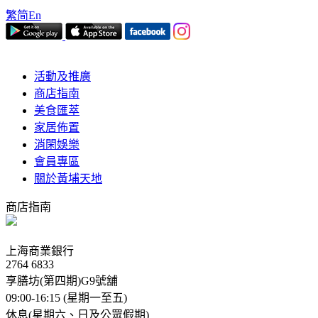
繁
简
En
活動及推廣
商店指南
美食匯萃
家居佈置
消閑娛樂
會員專區
關於黃埔天地
商店指南
上海商業銀行
2764 6833
享膳坊(第四期)G9號舖
09:00-16:15 (星期一至五)
休息(星期六、日及公眾假期)