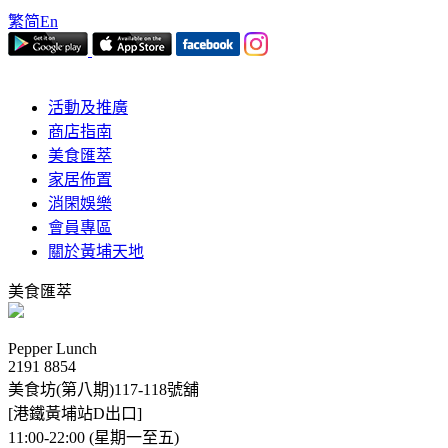
繁
简
En
活動及推廣
商店指南
美食匯萃
家居佈置
消閑娛樂
會員專區
關於黃埔天地
美食匯萃
Pepper Lunch
2191 8854
美食坊(第八期)117-118號舖
[港鐵黃埔站D出口]
11:00-22:00 (星期一至五)