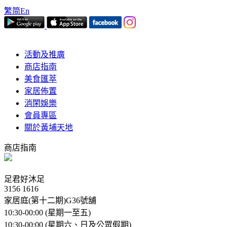
繁
简
En
活動及推廣
商店指南
美食匯萃
家居佈置
消閑娛樂
會員專區
關於黃埔天地
商店指南
足君好沐足
3156 1616
家居庭(第十二期)G36號舖
10:30-00:00 (星期一至五)
10:30-00:00 (星期六、日及公眾假期)