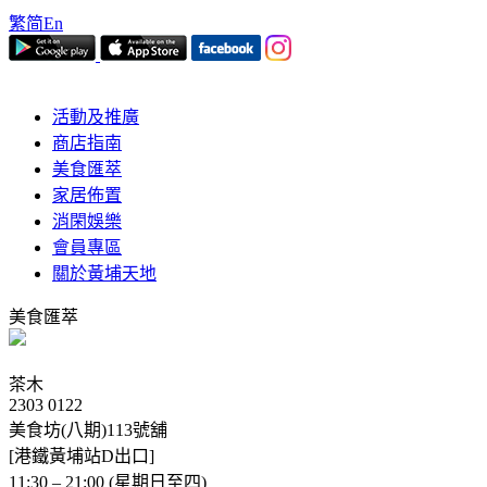
繁
简
En
活動及推廣
商店指南
美食匯萃
家居佈置
消閑娛樂
會員專區
關於黃埔天地
美食匯萃
茶木
2303 0122
美食坊(八期)113號舖
[港鐵黃埔站D出口]
11:30 – 21:00 (星期日至四)