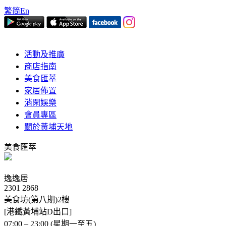
繁
简
En
活動及推廣
商店指南
美食匯萃
家居佈置
消閑娛樂
會員專區
關於黃埔天地
美食匯萃
逸逸居
2301 2868
美食坊(第八期)2樓
[港鐵黃埔站D出口]
07:00 – 23:00 (星期一至五)