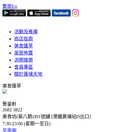
繁
简
En
活動及推廣
商店指南
美食匯萃
家居佈置
消閑娛樂
會員專區
關於黃埔天地
美食匯萃
聚豪軒
2682 3822
美食坊(第八期)301號舖 [港鐵黃埔站D出口]
7:30-23:00 (星期一至日)
平面圖