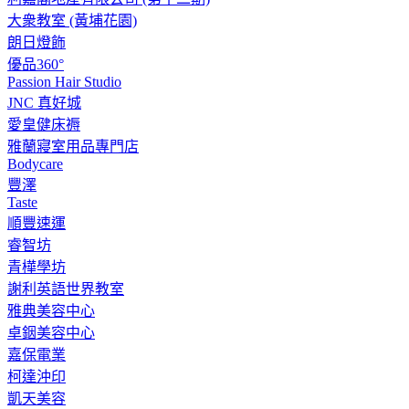
大衆教室 (黃埔花園)
朗日燈飾
優品360°
Passion Hair Studio
JNC 真好城
愛皇健床褥
雅蘭寢室用品專門店
Bodycare
豐澤
Taste
順豐速運
睿智坊
青樺學坊
謝利英語世界教室
雅典美容中心
卓銦美容中心
嘉保電業
柯達沖印
凱天美容