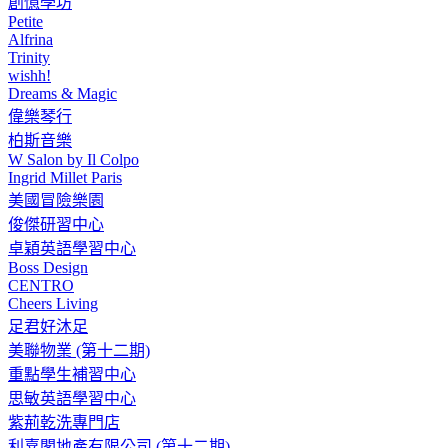
創憶學坊
Petite
Alfrina
Trinity
wishh!
Dreams & Magic
偉樂琴行
柏斯音樂
W Salon by Il Colpo
Ingrid Millet Paris
美國冒險樂園
俊傑研習中心
卓穎英語學習中心
Boss Design
CENTRO
Cheers Living
足君好沐足
美聯物業 (第十二期)
重點學生補習中心
思敏英語學習中心
紫荊乾洗專門店
利嘉閣地產有限公司 (第十二期)