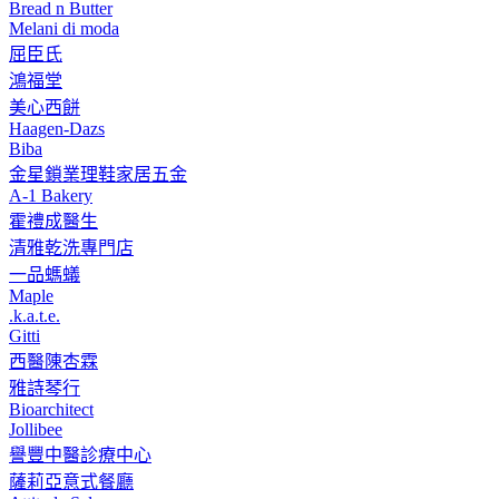
Bread n Butter
Melani di moda
屈臣氏
鴻福堂
美心西餅
Haagen-Dazs
Biba
金星鎖業理鞋家居五金
A-1 Bakery
霍禮成醫生
清雅乾洗專門店
一品螞蟻
Maple
.k.a.t.e.
Gitti
西醫陳杏霖
雅詩琴行
Bioarchitect
Jollibee
譽豐中醫診療中心
薩莉亞意式餐廳