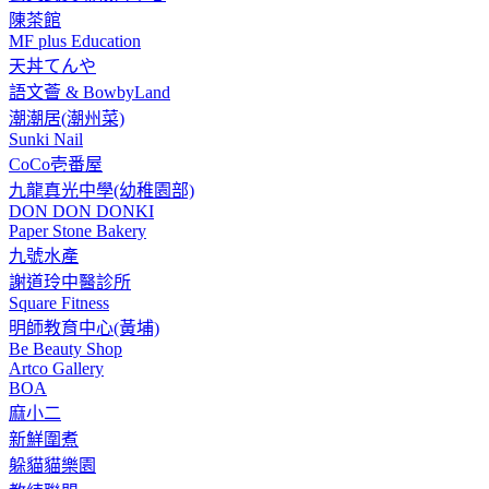
陳茶館
MF plus Education
天丼てんや
語文薈 & BowbyLand
潮潮居(潮州菜)
Sunki Nail
CoCo壱番屋
九龍真光中學(幼稚園部)
DON DON DONKI
Paper Stone Bakery
九號水產
謝道玲中醫診所
Square Fitness
明師教育中心(黃埔)
Be Beauty Shop
Artco Gallery
BOA
麻小二
新鮮圍煮
躲貓貓樂園