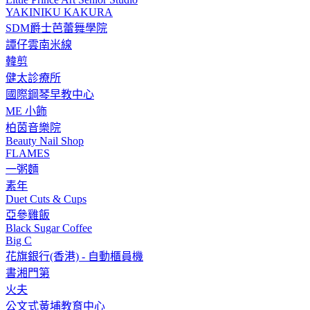
YAKINIKU KAKURA
SDM爵士芭蕾舞學院
譚仔雲南米線
韓剪
健太診療所
國際鋼琴早教中心
ME 小飾
柏茵音樂院
Beauty Nail Shop
FLAMES
一粥麵
素年
Duet Cuts & Cups
亞參雞飯
Black Sugar Coffee
Big C
花旗銀行(香港) - 自動櫃員機
書湘門第
火夫
公文式黃埔教育中心