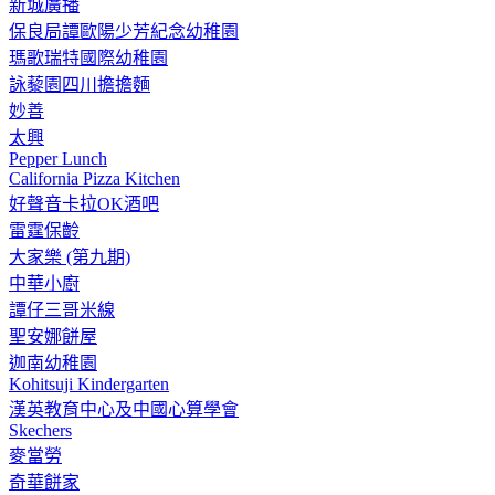
新城廣播
保良局譚歐陽少芳紀念幼稚園
瑪歌瑞特國際幼稚園
詠藜園四川擔擔麵
妙善
太興
Pepper Lunch
California Pizza Kitchen
好聲音卡拉OK酒吧
雷霆保齡
大家樂 (第九期)
中華小廚
譚仔三哥米線
聖安娜餅屋
迦南幼稚園
Kohitsuji Kindergarten
漢英教育中心及中國心算學會
Skechers
麥當勞
奇華餅家