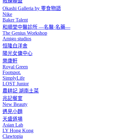
教練聯盟
Okashi Galleria by 零食物語
Nike
Baker Talent
和順堂中醫診所 —名醫·名藥—
The Genius Workshop
Amigo studios
恒隆白洋舍
陽光女傭中心
樂康軒
Royal Green
Footspot.
SimplyLife
LOST Junior
農耕記 湖南土菜
兆記餐室
New Beauty
遇見小麵
天盛道場
Asian Lab
LY Hong Kong
Clawtopia