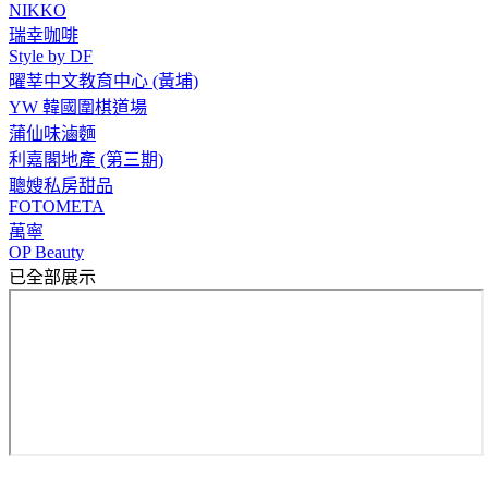
NIKKO
瑞幸咖啡
Style by DF
曜莘中文教育中心 (黃埔)
YW 韓國圍棋道場
蒲仙味滷麵
利嘉閣地產 (第三期)
聰嫂私房甜品
FOTOMETA
萬寧
OP Beauty
已全部展示