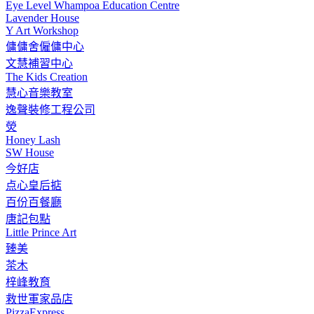
Eye Level Whampoa Education Centre
Lavender House
Y Art Workshop
傭傭舍僱傭中心
文慧補習中心
The Kids Creation
慧心音樂教室
逸聲裝修工程公司
熒
Honey Lash
SW House
今好店
点心皇后掂
百份百餐廳
唐記包點
Little Prince Art
臻美
茶木
梓峰教育
救世軍家品店
PizzaExpress