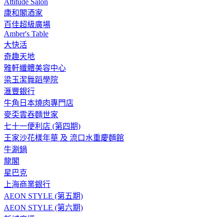
Attitude Salon
康和閣酒家
百佳超級廣場
Amber's Table
大快活
奇趣天地
雅軒纖體美容中心
梁玉潔舞蹈學院
滙豐銀行
牛角日本燒肉專門店
麥奀雲吞麵世家
七十一便利店 (第四期)
王家沙花樣年華 及 流口水重慶麵館
牛涮鍋
龍閣
星巴克
上海商業銀行
AEON STYLE (第五期)
AEON STYLE (第六期)