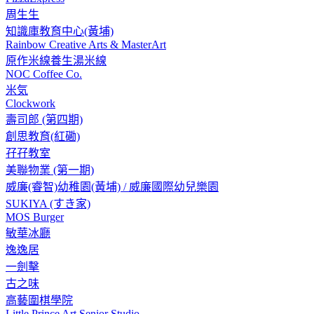
周生生
知識庫教育中心(黃埔)
Rainbow Creative Arts & MasterArt
原作米線養生湯米線
NOC Coffee Co.
米気
Clockwork
壽司郎 (第四期)
創思教育(紅磡)
孖孖教室
美聯物業 (第一期)
威廉(睿智)幼稚園(黃埔) / 威廉國際幼兒樂園
SUKIYA (すき家)
MOS Burger
敏華冰廳
逸逸居
一劍擊
古之味
高藝圍棋學院
Little Prince Art Senior Studio