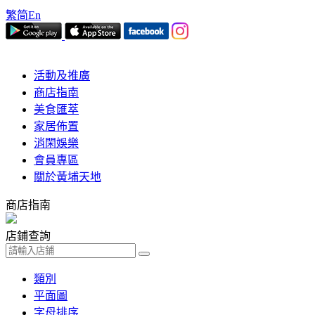
繁
简
En
活動及推廣
商店指南
美食匯萃
家居佈置
消閑娛樂
會員專區
關於黃埔天地
商店指南
店鋪查詢
類別
平面圖
字母排序